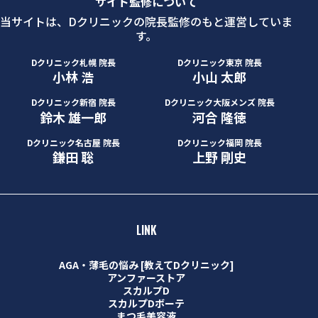
サイト監修について
当サイトは、Dクリニックの院長監修のもと運営していま
す。
Dクリニック札幌 院長
Dクリニック東京 院長
小林 浩
小山 太郎
Dクリニック新宿 院長
Dクリニック大阪メンズ 院長
鈴木 雄一郎
河合 隆徳
Dクリニック名古屋 院長
Dクリニック福岡 院長
鎌田 聡
上野 剛史
LINK
AGA・薄毛の悩み [教えてDクリニック]
アンファーストア
スカルプD
スカルプDボーテ
まつ毛美容液