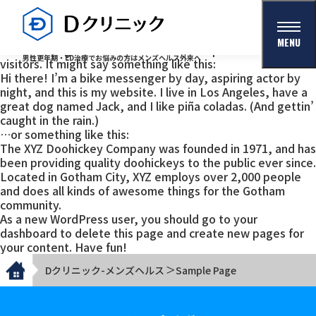
This is an example page. It’s different from a blog post
because it will stay in one place and will show up in your
site navigation (in most themes). Most people start with
MENU
an About page that introduces them to potential site
男性更年期・ED治療でお悩みの方はメンズヘルス外来へ
visitors. It might say something like this:
Hi there! I’m a bike messenger by day, aspiring actor by
night, and this is my website. I live in Los Angeles, have a
great dog named Jack, and I like piña coladas. (And gettin’
caught in the rain.)
…or something like this:
The XYZ Doohickey Company was founded in 1971, and has
been providing quality doohickeys to the public ever since.
Located in Gotham City, XYZ employs over 2,000 people
and does all kinds of awesome things for the Gotham
community.
As a new WordPress user, you should go to
your
dashboard
to delete this page and create new pages for
your content. Have fun!
Dクリニック-メンズヘルス
Sample Page