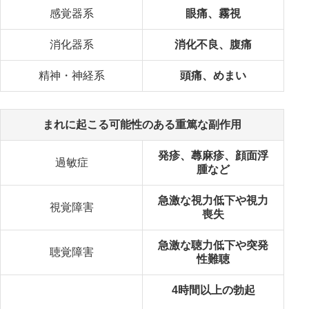
感覚器系
眼痛、霧視
消化器系
消化不良、腹痛
精神・神経系
頭痛、めまい
まれに起こる可能性のある重篤な副作用
発疹、蕁麻疹、顔面浮
過敏症
腫など
急激な視力低下や視力
視覚障害
喪失
急激な聴力低下や突発
聴覚障害
性難聴
4時間以上の勃起