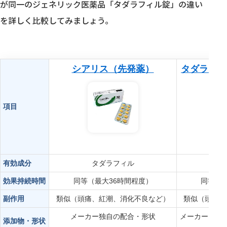
が同一のジェネリック医薬品「タダラフィル錠」の違い
を詳しく比較してみましょう。
シアリス（先発薬）
タダラフィ
ク
項目
有効成分
タダラフィル
タ
効果持続時間
同等（最大36時間程度）
同等（最
副作用
類似（頭痛、紅潮、消化不良など）
類似（頭痛、
メーカー独自の配合・形状
メーカーごと
添加物・形状
や香