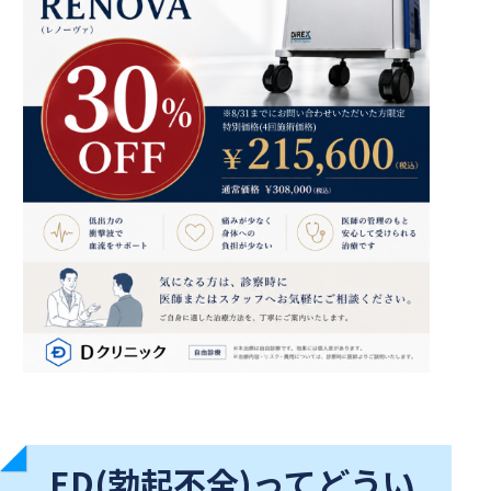
ED(勃起不全)ってどうい