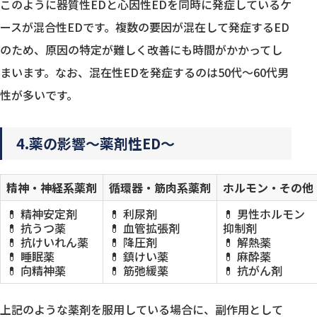
このように器質性EDと心因性EDを同時に発症しているケ
ースが混合性EDです。複数の要因が混在して発症するED
のため、原因の特定が難しく改善にも時間がかかってし
まいます。なお、混在性EDを発症するのは50代〜60代男
性が多いです。
4.薬の影響〜薬剤性ED〜
精神・神経系薬剤
循環器・筋肉系薬剤
ホルモン・その他
💊 精神安定剤
💊 利尿剤
💊 男性ホルモン
💊 抗うつ薬
💊 血管拡張剤
抑制剤
💊 抗けいれん薬
💊 降圧剤
💊 解熱薬
💊 睡眠薬
💊 鎮けい薬
💊 麻酔薬
💊 向精神薬
💊 筋弛緩薬
💊 抗がん剤
上記のような薬剤を服用している場合に、副作用として