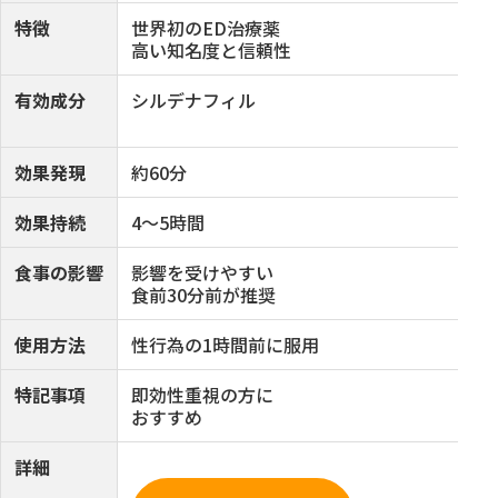
特徴
世界初のED治療薬
即
高い知名度と信頼性
勃
有効成分
シルデナフィル
バ
効果発現
約60分
約
効果持続
4〜5時間
5
食事の影響
影響を受けやすい
7
食前30分前が推奨
影
使用方法
性行為の1時間前に服用
性
特記事項
即効性重視の方に
国
おすすめ
ジ
詳細